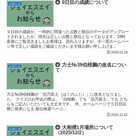
9日目の成績について
お知らせ
９日目の成績が、一時的に間違った点数と順位のデータがアップロー
ドされましたが、現在は正しい点数と順位となっております。18時
直後にご覧頂きましたお客様は、恐れ入りますが、今一度ホームペー
ジ等で正しい成績をご確認くださいます様お願い申し上げま...
2026.01.19
力士№39伯桜鵬の改名につい
お知らせ
て
力士№39伯桜鵬が「伯乃富士（はくのふじ）」に改名となりまし
た。 クイズのお申込の際は、「伯桜鵬」でも「伯乃富士」でも どち
らをご記入いただいても大丈夫です。 尚、ホームページで５日目以
降に発表になる 順位検索ページ...
2025.12.22
大相撲1月場所について
お知らせ
（2025/12/2）