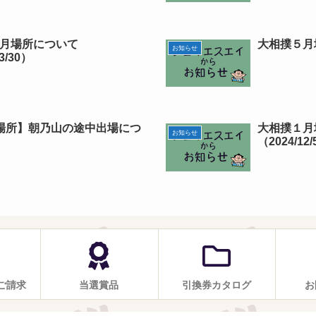
5月場所について
大相撲５月場
お知らせ
3/30）
月場所】朝乃山の途中出場につ
大相撲１月
お知らせ
（2024/12
ご請求
当選賞品
引換券カタログ
お