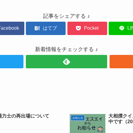
記事をシェアする ♪
Facebook
はてブ
Pocket
LI
新着情報をチェックする ♪
場力士の再出場について
大相撲クイ
お知らせ
中です（202